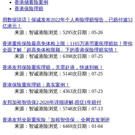
香港储蓄险案例
香港保险理赔
用数据说话丨保诚发布2022年个人寿险理赔报告，已赔付逾53
亿港元！
来源：
智诚港险
浏览：
5295次
日期：
05-26
香港重疾保险最高免体检上限：1165万港币重疾理赔款！带你
全面了解「超高免体检限额」下的香港保险理赔实情！
来源：
智诚港险
浏览：
6398次
日期：
07-25
香港友邦保险重疾理赔，无需赴港，快速到账！
来源：
智诚港险
浏览：
5140次
日期：
07-25
香港保险重疾理赔：真实案例！
来源：
智诚港险
浏览：
4363次
日期：
07-23
友邦加裕智倍保2,2020年详细讲解,癌症1年赔付
来源：
智诚港险
浏览：
5748次
日期：
07-13
香港友邦全新重疾险「加裕智倍保 」全网首发测评
来源：
智诚港险
浏览：
6469次
日期：
01-04